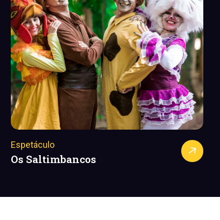
Espetáculo
E
Os Saltimbancos
O