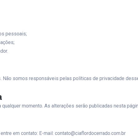
os pessoais;
mações;
dor.
os. Não somos responsáveis pelas políticas de privacidade desse
a
 a qualquer momento. As alterações serão publicadas nesta págin
 entre em contato: E-mail:
contato@ciaflordocerrado.com.br