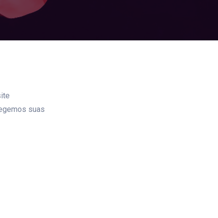
ite
otegemos suas