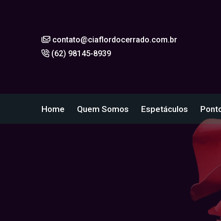
contato@ciaflordocerrado.com.br
(62) 98145-8939
Home
Quem Somos
Espetáculos
Ponto