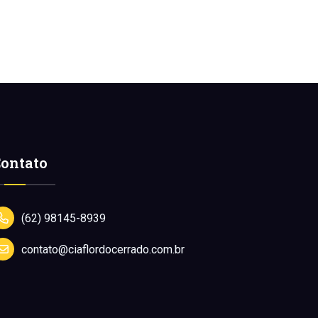
ontato
(62) 98145-8939
contato@ciaflordocerrado.com.br