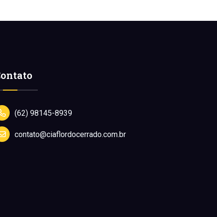
ontato
(62) 98145-8939
contato@ciaflordocerrado.com.br