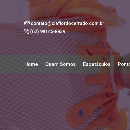
contato@ciaflordocerrado.com.br
(62) 98145-8939
Home
Quem Somos
Espetáculos
Ponto